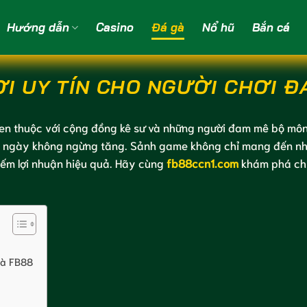
Hướng dẫn
Casino
Đá gà
Nổ hũ
Bắn cá
ƠI UY TÍN CHO NGƯỜI CHƠI Đ
quen thuộc với cộng đồng kê sư và những người đam mê bộ mô
mỗi ngày không ngừng tăng. Sảnh game không chỉ mang đến nh
iếm lợi nhuận hiệu quả. Hãy cùng
fb88ccn1.com
khám phá chi 
gà FB88