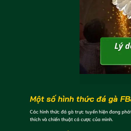
Một số hình thức đá gà FB
Các hình thức đá gà trực tuyến hiện đang phát
thích và chiến thuật cá cược của mình.