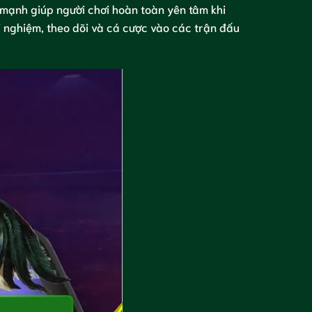
 mạnh giúp người chơi hoàn toàn yên tâm khi
i nghiệm, theo dõi và cá cược vào các trận đấu