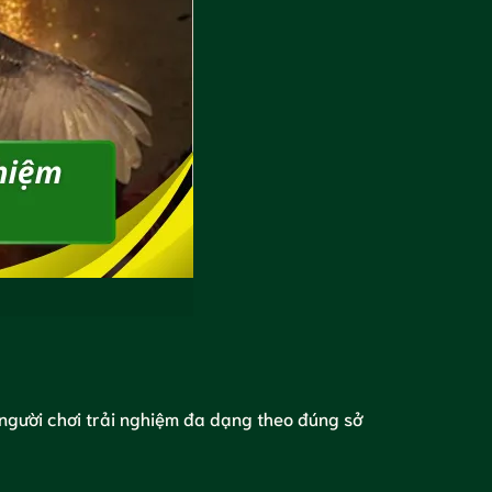
 người chơi trải nghiệm đa dạng theo đúng sở