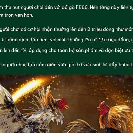
ớn thu hút người chơi đến với đá gà FB88. Nền tảng này liên 
ệm trọn vẹn hơn.
 người chơi có cơ hội nhận thưởng lên đến 2 triệu đồng như m
rị giao dịch đầu tiên, với mức thưởng lên tới 1,5 triệu đồng
n lên đến 1%, áp dụng cho toàn bộ sản phẩm và đặc biệt ưu 
người chơi, tạo cảm giác vừa giải trí vừa sinh lời đầy hứng t