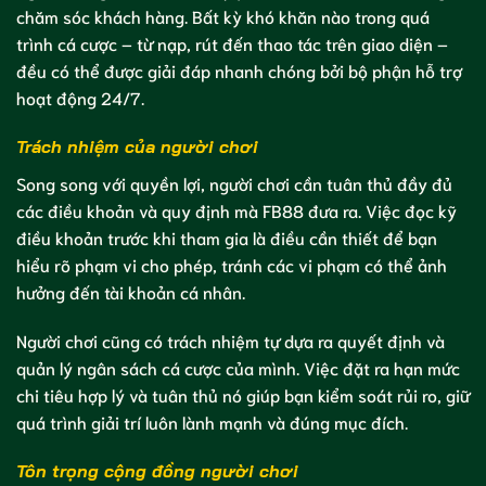
chăm sóc khách hàng. Bất kỳ khó khăn nào trong quá
trình cá cược – từ nạp, rút đến thao tác trên giao diện –
đều có thể được giải đáp nhanh chóng bởi bộ phận hỗ trợ
hoạt động 24/7.
Trách nhiệm của người chơi
Song song với quyền lợi, người chơi cần tuân thủ đầy đủ
các điều khoản và quy định mà FB88 đưa ra. Việc đọc kỹ
điều khoản trước khi tham gia là điều cần thiết để bạn
hiểu rõ phạm vi cho phép, tránh các vi phạm có thể ảnh
hưởng đến tài khoản cá nhân.
Người chơi cũng có trách nhiệm tự dựa ra quyết định và
quản lý ngân sách cá cược của mình. Việc đặt ra hạn mức
chi tiêu hợp lý và tuân thủ nó giúp bạn kiểm soát rủi ro, giữ
quá trình giải trí luôn lành mạnh và đúng mục đích.
Tôn trọng cộng đồng người chơi