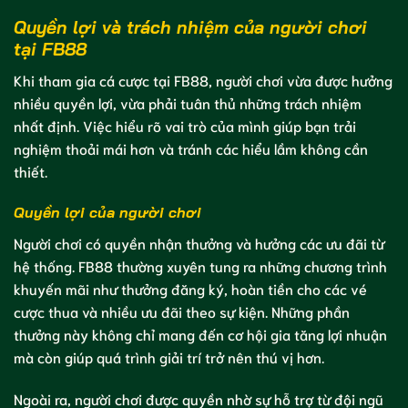
Quyền lợi và trách nhiệm của người chơi
tại FB88
Khi tham gia cá cược tại FB88, người chơi vừa được hưởng
nhiều quyền lợi, vừa phải tuân thủ những trách nhiệm
nhất định. Việc hiểu rõ vai trò của mình giúp bạn trải
nghiệm thoải mái hơn và tránh các hiểu lầm không cần
thiết.
Quyền lợi của người chơi
Người chơi có quyền nhận thưởng và hưởng các ưu đãi từ
hệ thống. FB88 thường xuyên tung ra những chương trình
khuyến mãi như thưởng đăng ký, hoàn tiền cho các vé
cược thua và nhiều ưu đãi theo sự kiện. Những phần
thưởng này không chỉ mang đến cơ hội gia tăng lợi nhuận
mà còn giúp quá trình giải trí trở nên thú vị hơn.
Ngoài ra, người chơi được quyền nhờ sự hỗ trợ từ đội ngũ