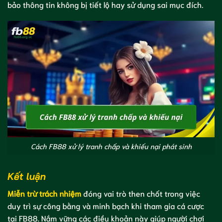
bảo thông tin không bị tiết lộ hay sử dụng sai mục đích.
Cách FB88 xử lý tranh chấp và khiếu nại phát sinh
Kết luận
Miễn trừ trách nhiệm
đóng vai trò then chốt trong việc
duy trì sự công bằng và minh bạch khi tham gia cá cược
tại FB88. Nắm vững các điều khoản này giúp người chơi