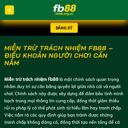
Chuyển
đến
nội
dung
ĐĂNG KÝ
MIỄN TRỪ TRÁCH NHIỆM FB88 –
ĐIỀU KHOẢN NGƯỜI CHƠI CẦN
NẮM
Miễn trừ trách nhiệm Fb88
là một chính sách quan trọng
nhằm duy trì sự cân bằng quyền lợi giữa nhà cái và người
chơi. Chính sách này được xây dựng để đảm bảo tính minh
bạch trong mọi thông tin cung cấp, đồng thời giảm thiểu
rủi ro pháp lý có thể phát sinh từ hiểu lầm hay tranh chấp.
Việc nắm rõ các quy định giúp bạn tránh được những
tranh chấp không đáng có, đồng thời tạo nền tảng để cá