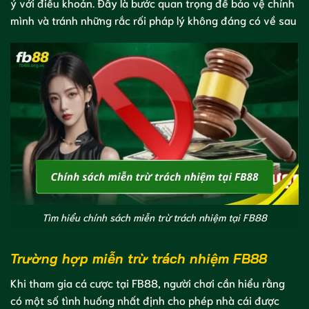
ý với điều khoản. Đây là bước quan trọng để bảo vệ chính
mình và tránh những rắc rối pháp lý không đáng có về sau
Tìm hiểu chính sách miễn trừ trách nhiệm tại FB88
Trường hợp miễn trừ trách nhiệm FB88
Khi tham gia cá cược tại FB88, người chơi cần hiểu rằng
có một số tình huống nhất định cho phép nhà cái được