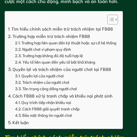
cược một cách chủ động, minh bạch và an toàn hơn.
Nội dung chính
Tìm hiểu chính sách miễn trừ trách nhiệm tại FB88
Trường hợp miễn trừ trách nhiệm FB88
Trường hợp liên quan đến kỹ thuật hoặc sự cố hệ thống
Người chơi vi phạm quy định
Trường hợp không đủ độ tuổi hợp lệ
Yếu tố liên quan đến yếu tố bất khả kháng
Quyền lợi và trách nhiệm của người chơi tại FB88
Quyền lợi của người chơi
Trách nhiệm của người chơi
Tôn trọng cộng đồng người chơi
Cách FB88 xử lý tranh chấp và khiếu nại phát sinh
Quy trình tiếp nhận khiếu nại
Cách FB88 giải quyết tranh chấp
Bảo mật thông tin người chơi
Kết luận