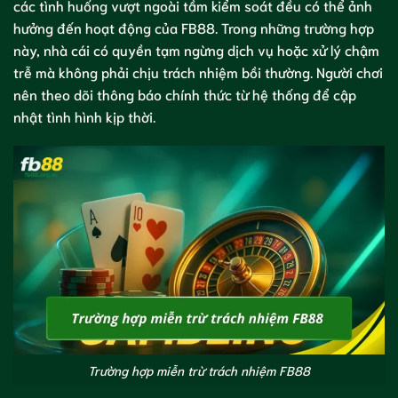
các tình huống vượt ngoài tầm kiểm soát đều có thể ảnh
hưởng đến hoạt động của FB88. Trong những trường hợp
này, nhà cái có quyền tạm ngừng dịch vụ hoặc xử lý chậm
trễ mà không phải chịu trách nhiệm bồi thường. Người chơi
nên theo dõi thông báo chính thức từ hệ thống để cập
nhật tình hình kịp thời.
Trường hợp miễn trừ trách nhiệm FB88