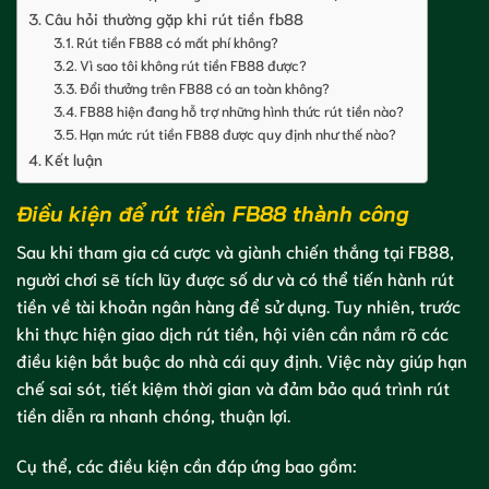
Câu hỏi thường gặp khi rút tiền fb88
Rút tiền FB88 có mất phí không?
Vì sao tôi không rút tiền FB88 được?
Đổi thưởng trên FB88 có an toàn không?
FB88 hiện đang hỗ trợ những hình thức rút tiền nào?
Hạn mức rút tiền FB88 được quy định như thế nào?
Kết luận
Điều kiện để rút tiền FB88 thành công
Sau khi tham gia cá cược và giành chiến thắng tại FB88,
người chơi sẽ tích lũy được số dư và có thể tiến hành rút
tiền về tài khoản ngân hàng để sử dụng. Tuy nhiên, trước
khi thực hiện giao dịch rút tiền, hội viên cần nắm rõ các
điều kiện bắt buộc do nhà cái quy định. Việc này giúp hạn
chế sai sót, tiết kiệm thời gian và đảm bảo quá trình rút
tiền diễn ra nhanh chóng, thuận lợi.
Cụ thể, các điều kiện cần đáp ứng bao gồm: