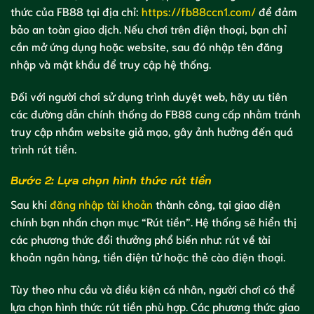
thức của FB88 tại địa chỉ:
https://fb88ccn1.com/
để đảm
bảo an toàn giao dịch. Nếu chơi trên điện thoại, bạn chỉ
cần mở ứng dụng hoặc website, sau đó nhập tên đăng
nhập và mật khẩu để truy cập hệ thống.
Đối với người chơi sử dụng trình duyệt web, hãy ưu tiên
các đường dẫn chính thống do FB88 cung cấp nhằm tránh
truy cập nhầm website giả mạo, gây ảnh hưởng đến quá
trình rút tiền.
Bước 2: Lựa chọn hình thức rút tiền
Sau khi
đăng nhập tài khoản
thành công, tại giao diện
chính bạn nhấn chọn mục “Rút tiền”. Hệ thống sẽ hiển thị
các phương thức đổi thưởng phổ biến như: rút về tài
khoản ngân hàng, tiền điện tử hoặc thẻ cào điện thoại.
Tùy theo nhu cầu và điều kiện cá nhân, người chơi có thể
lựa chọn hình thức rút tiền phù hợp. Các phương thức giao