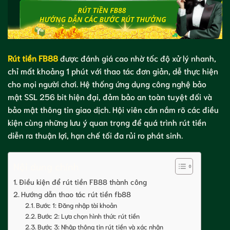
Rút tiền FB88
được đánh giá cao nhờ tốc độ xử lý nhanh,
chỉ mất khoảng 1 phút với thao tác đơn giản, dễ thực hiện
cho mọi người chơi. Hệ thống ứng dụng công nghệ bảo
mật SSL 256 bit hiện đại, đảm bảo an toàn tuyệt đối và
bảo mật thông tin giao dịch. Hội viên cần nắm rõ các điều
kiện cùng những lưu ý quan trọng để quá trình rút tiền
diễn ra thuận lợi, hạn chế tối đa rủi ro phát sinh.
Nội dung chính
Điều kiện để rút tiền FB88 thành công
Hướng dẫn thao tác rút tiền fb88
Bước 1: Đăng nhập tài khoản
Bước 2: Lựa chọn hình thức rút tiền
Bước 3: Nhập thông tin rút tiền và xác nhận