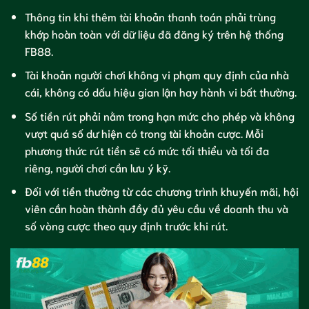
Thông tin khi thêm tài khoản thanh toán phải trùng
khớp hoàn toàn với dữ liệu đã đăng ký trên hệ thống
FB88.
Tài khoản người chơi không vi phạm quy định của nhà
cái, không có dấu hiệu gian lận hay hành vi bất thường.
Số tiền rút phải nằm trong hạn mức cho phép và không
vượt quá số dư hiện có trong tài khoản cược. Mỗi
phương thức rút tiền sẽ có mức tối thiểu và tối đa
riêng, người chơi cần lưu ý kỹ.
Đối với tiền thưởng từ các chương trình khuyến mãi, hội
viên cần hoàn thành đầy đủ yêu cầu về doanh thu và
số vòng cược theo quy định trước khi rút.