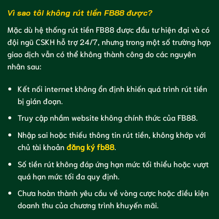
Vì sao tôi không rút tiền FB88 được?
Mặc dù hệ thống rút tiền FB88 được đầu tư hiện đại và có
đội ngũ CSKH hỗ trợ 24/7, nhưng trong một số trường hợp
giao dịch vẫn có thể không thành công do các nguyên
nhân sau:
Kết nối internet không ổn định khiến quá trình rút tiền
bị gián đoạn.
Truy cập nhầm website không chính thức của FB88.
Nhập sai hoặc thiếu thông tin rút tiền, không khớp với
chủ tài khoản
đăng ký fb88
.
Số tiền rút không đáp ứng hạn mức tối thiểu hoặc vượt
quá hạn mức tối đa quy định.
Chưa hoàn thành yêu cầu về vòng cược hoặc điều kiện
doanh thu của chương trình khuyến mãi.