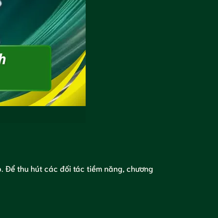
 Để thu hút các đối tác tiềm năng, chương