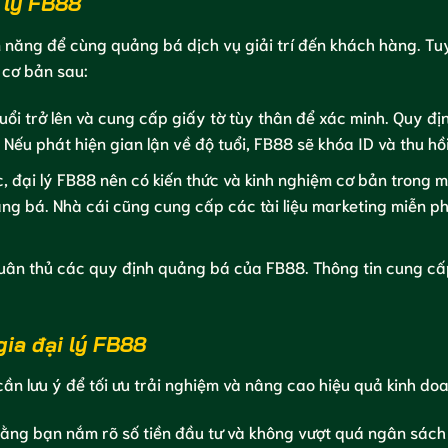
 lý FB88
 năng để cùng quảng bá dịch vụ giải trí đến khách hàng. Tuy 
 cơ bản sau:
tuổi trở lên và cung cấp giấy tờ tùy thân để xác minh. Quy 
Nếu phát hiện gian lận về độ tuổi, FB88 sẽ khóa ID và thu hồ
đại lý FB88 nên có kiến thức và kinh nghiệm cơ bản trong ma
ng bá. Nhà cái cũng cung cấp các tài liệu marketing miễn phí
 tuân thủ các quy định quảng bá của FB88. Thông tin cung c
ia đại lý FB88
cần lưu ý để tối ưu trải nghiệm và nâng cao hiệu quả kinh do
ng bạn nắm rõ số tiền đầu tư và không vượt quá ngân sách đ