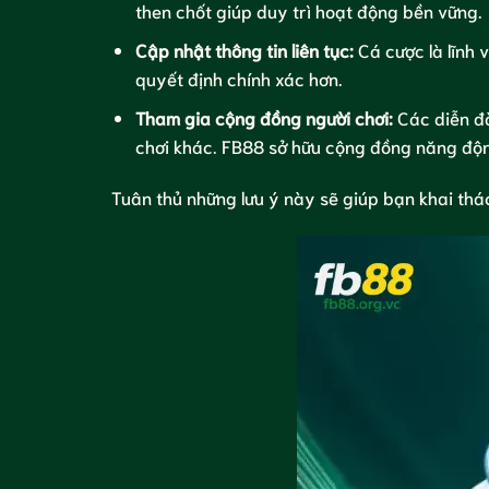
then chốt giúp duy trì hoạt động bền vững.
Cập nhật thông tin liên tục:
Cá cược là lĩnh 
quyết định chính xác hơn.
Tham gia cộng đồng người chơi:
Các diễn đà
chơi khác. FB88 sở hữu cộng đồng năng động
Tuân thủ những lưu ý này sẽ giúp bạn khai thác 