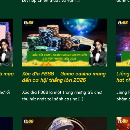
và mẹo
Xóc đĩa FB88 – Game casino mang
Liêng
đến cơ hội thắng lớn 2026
hot n
ờ lối
Xóc đĩa FB88 là một trong những trò chơi
Liêng 
thu hút nhất tại sảnh casino [...]
phẩm đư