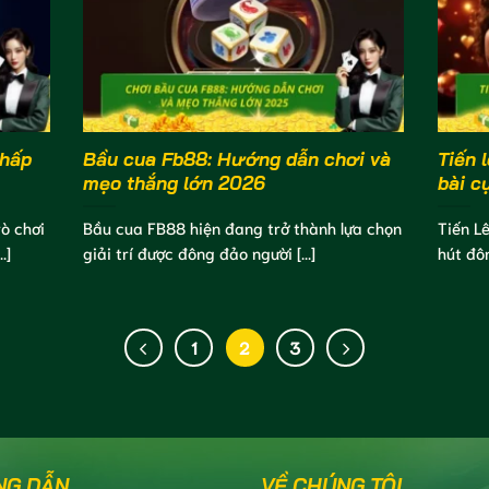
 hấp
Bầu cua Fb88: Hướng dẫn chơi và
Tiến 
mẹo thắng lớn 2026
bài c
ò chơi
Bầu cua FB88 hiện đang trở thành lựa chọn
Tiến Lê
.]
giải trí được đông đảo người [...]
hút đôn
1
2
3
G DẪN
VỀ CHÚNG TÔI