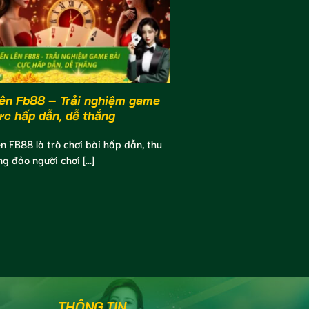
lên Fb88 – Trải nghiệm game
ực hấp dẫn, dễ thắng
n FB88 là trò chơi bài hấp dẫn, thu
g đảo người chơi [...]
THÔNG TIN