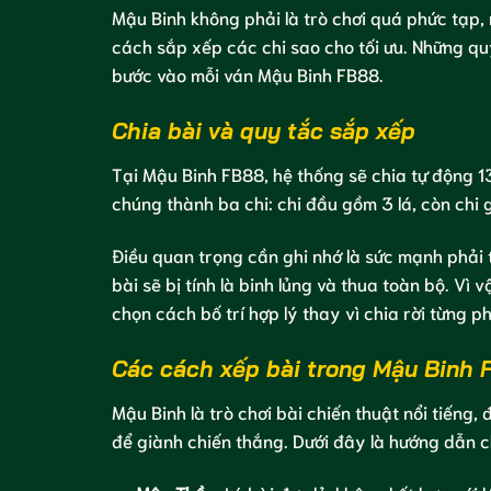
Mậu Binh không phải là trò chơi quá phức tạp,
cách sắp xếp các chi sao cho tối ưu. Những qu
bước vào mỗi ván Mậu Binh FB88.
Chia bài và quy tắc sắp xếp
Tại Mậu Binh FB88, hệ thống sẽ chia tự động 13
chúng thành ba chi: chi đầu gồm 3 lá, còn chi g
Điều quan trọng cần ghi nhớ là sức mạnh phải t
bài sẽ bị tính là binh lủng và thua toàn bộ. Vì 
chọn cách bố trí hợp lý thay vì chia rời từng p
Các cách xếp bài trong Mậu Binh 
Mậu Binh là trò chơi bài chiến thuật nổi tiếng,
để giành chiến thắng. Dưới đây là hướng dẫn ch