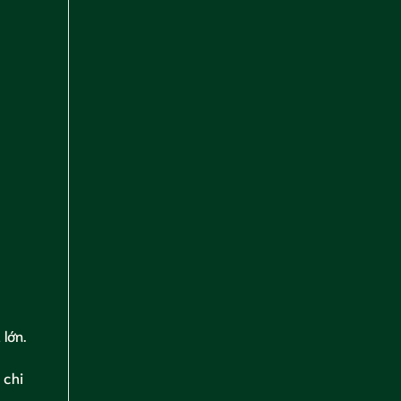
 lớn.
 chi