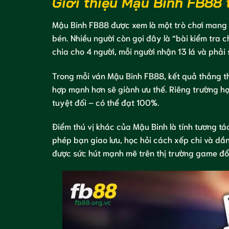
Giới thiệu Mậu Binh FB88 
Mậu Binh FB88 được xem là một trò chơi mang 
bén. Nhiều người còn gọi đây là “bài kiểm tra 
chia cho 4 người, mỗi người nhận 13 lá và phả
Trong mỗi ván Mậu Binh FB88, kết quả thắng th
hợp mạnh hơn sẽ giành ưu thế. Riêng trường h
tuyệt đối – có thể đạt 100%.
Điểm thú vị khác của Mậu Binh là tính tương tá
phép bạn giao lưu, học hỏi cách xếp chi và dần
được sức hút mạnh mẽ trên thị trường game đổi