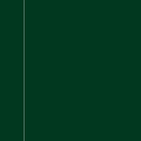
thành
cực
phố
đã
vàng
nhất
FB88
năm
–
2025
Game
đổi
thưởng
HOT
nhất
2026