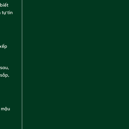
biết
tự tin
 xếp
 sau,
 sắp,
c mậu