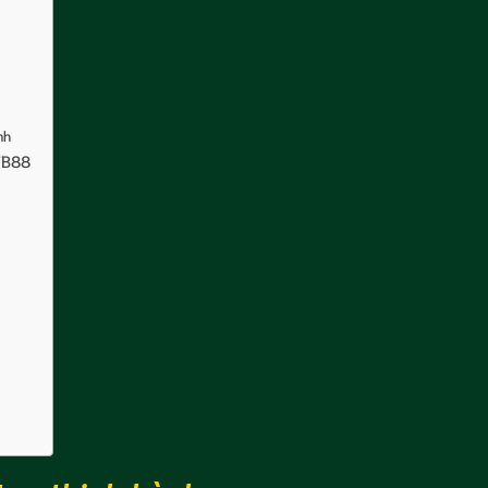
nh
FB88