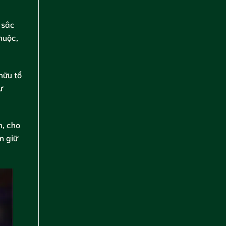
 sắc
huộc,
hữu tổ
ư
h, cho
n giữ