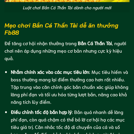
Luật chơi Bắn Cá Thần Tài dành cho người mới
Mẹo chơi Bắn Cá Thần Tài dễ ăn thưởng
Fb88
Để tăng cơ hội nhận thưởng trong
Bắn Cá Thần Tài
, người
chơi nên áp dụng những mẹo cơ bản nhưng cực kỳ hiệu
quả.
Nhắm chính xác vào các mục tiêu lớn
: Mục tiêu hiếm và
boss thường mang lại điểm thưởng cao hơn rất nhiều.
Tập trung vào căn chỉnh góc bắn chuẩn xác giúp không
lãng phí đạn và tối ưu hóa từng lượt bắn, nâng cao khả
năng tích lũy điểm.
Điều chỉnh tốc độ bắn hợp lý
: Bắn quá nhanh dễ lãng
phí đạn, còn quá chậm có thể bỏ lỡ cơ hội hạ các mục
tiêu giá trị. Cân nhắc tốc độ di chuyển của cá và số