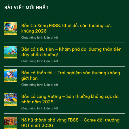
BÀI VIẾT MỚI NHẤT
Bắn Cá Xèng FB88: Chơi dễ, săn thưởng cực
khủng 2026
ở
Chức năng bình luận bị tắt
Bắn
Cá
Bắn cá tiểu tiên – Khám phá đại dương thần tiên
Xèng
đầy phần thưởng!
FB88:
ở
Chức năng bình luận bị tắt
Chơi
Bắn
dễ,
cá
Bắn cá thần tài – Trải nghiệm săn thưởng không
săn
tiểu
thưởng
giới hạn
tiên
cực
ở
Chức năng bình luận bị tắt
–
khủng
Bắn
Khám
2026
cá
Bắn cá Long Vương – Săn thưởng khủng cực đã
phá
thần
đại
nhất năm 2025
tài
dương
ở
Chức năng bình luận bị tắt
–
thần
Bắn
Trải
tiên
cá
Nổ hũ thành phố vàng FB88 – Game đổi thưởng
nghiệm
đầy
Long
săn
HOT nhất 2026
phần
Vương
thưởng
thưởng!