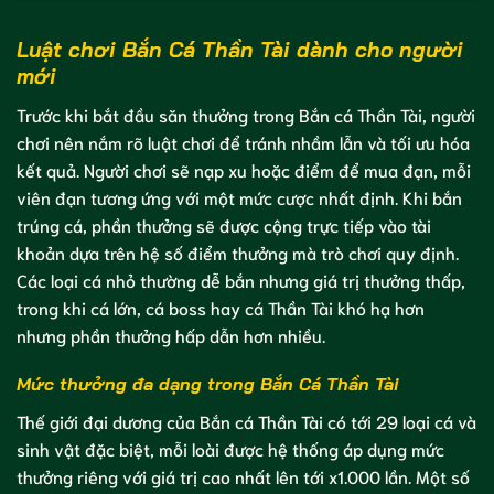
Luật chơi Bắn Cá Thần Tài dành cho người
mới
Trước khi bắt đầu săn thưởng trong Bắn cá Thần Tài, người
chơi nên nắm rõ luật chơi để tránh nhầm lẫn và tối ưu hóa
kết quả.
Người chơi sẽ nạp xu hoặc điểm để mua đạn, mỗi
viên đạn tương ứng với một mức cược nhất định. Khi bắn
trúng cá, phần thưởng sẽ được cộng trực tiếp vào tài
khoản dựa trên hệ số điểm thưởng mà trò chơi quy định.
Các loại cá nhỏ thường dễ bắn nhưng giá trị thưởng thấp,
trong khi cá lớn, cá boss hay cá Thần Tài khó hạ hơn
nhưng phần thưởng hấp dẫn hơn nhiều.
Mức thưởng đa dạng trong Bắn Cá Thần Tài
Thế giới đại dương của Bắn cá Thần Tài có tới 29 loại cá và
sinh vật đặc biệt, mỗi loài được hệ thống áp dụng mức
thưởng riêng với giá trị cao nhất lên tới x1.000 lần. Một số