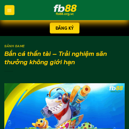
Chuyển
đến
nội
dung
ĐĂNG KÝ
SẢNH GAME
Bắn cá thần tài – Trải nghiệm săn
thưởng không giới hạn