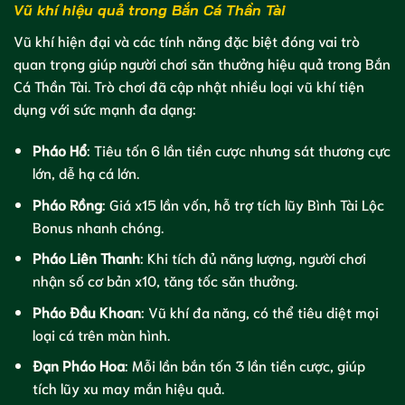
Vũ khí hiệu quả trong Bắn Cá Thần Tài
Vũ khí hiện đại và các tính năng đặc biệt đóng vai trò
quan trọng giúp người chơi săn thưởng hiệu quả trong Bắn
Cá Thần Tài. Trò chơi đã cập nhật nhiều loại vũ khí tiện
dụng với sức mạnh đa dạng:
Pháo Hổ
: Tiêu tốn 6 lần tiền cược nhưng sát thương cực
lớn, dễ hạ cá lớn.
Pháo Rồng
: Giá x15 lần vốn, hỗ trợ tích lũy Bình Tài Lộc
Bonus nhanh chóng.
Pháo Liên Thanh
: Khi tích đủ năng lượng, người chơi
nhận số cơ bản x10, tăng tốc săn thưởng.
Pháo Đầu Khoan
: Vũ khí đa năng, có thể tiêu diệt mọi
loại cá trên màn hình.
Đạn Pháo Hoa
: Mỗi lần bắn tốn 3 lần tiền cược, giúp
tích lũy xu may mắn hiệu quả.