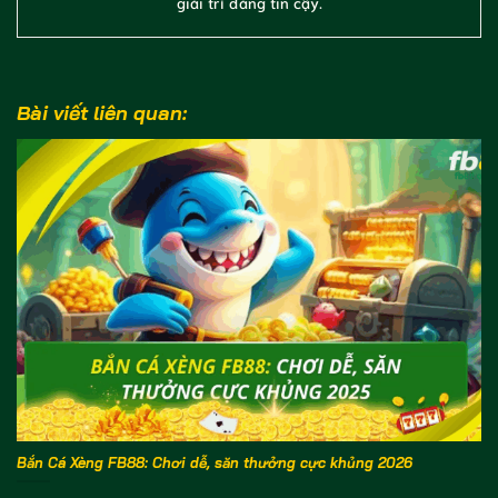
giải trí đáng tin cậy.
Bài viết liên quan:
Bắn Cá Xèng FB88: Chơi dễ, săn thưởng cực khủng 2026