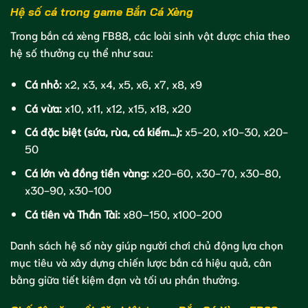
Hệ số cá trong game Bắn Cá Xèng
Trong bắn cá xèng FB88, các loài sinh vật được chia theo
hệ số thưởng cụ thể như sau:
Cá nhỏ:
x2, x3, x4, x5, x6, x7, x8, x9
Cá vừa:
x10, x11, x12, x15, x18, x20
Cá đặc biệt (sứa, rùa, cá kiếm…):
x5-20, x10-30, x20-
50
Cá lớn và đồng tiền vàng:
x20-60, x30-70, x30-80,
x30-90, x30-100
Cá tiên và Thần Tài:
x80–150, x100-200
Danh sách hệ số này giúp người chơi chủ động lựa chọn
mục tiêu và xây dựng chiến lược bắn cá hiệu quả, cân
bằng giữa tiết kiệm đạn và tối ưu phần thưởng.