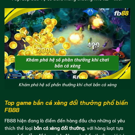
Khám phá hệ số phần thưởng khi chơi bắn cá xèng
Top game bắn cá xèng đổi thưởng phổ biến
FB88
FB88 hiện đang là điểm đến hàng đầu cho những ai yêu
thích thể loại
bắn cá xèng đổi thưởng
, với hàng loạt tựa