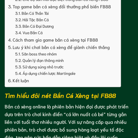
Top game bắn cá xèng đổi thưởng phổ biến FB88
Bắn Cá Thần Tài
Hải Tặc Bắn Cá
Bắn Cá Đại Dương
Vua Bắn Cá
Cách tham gia game bắn cá xèng tại FB88
Lưu ý khi chơi bắn cá xèng để giành chiến thắng
Săn boss theo nhóm
Quản lý đạn thông minh
Sử dụng súng nhỏ trước
Áp dụng chiến lược Martingale
Kết luận
Tìm hiểu đôi nét Bắn Cá Xèng tại FB88
Bắn cá xèng online là phiên bản hiện đại được phát triển
dựa trên trò chơi kinh điển “cá lớn nuốt cá bé” từng gắn
liền với tuổi thơ nhiều người. Với sự nâng cấp qua nhiều
phiên bản, trò chơi được bổ sung hàng loạt yếu tố độc
đáo, tạo nên sức hấp dẫn riêng biệt và đầy lôi cuốn.