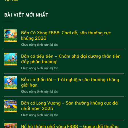
BÀI VIẾT MỚI NHẤT
Bắn Cá Xèng FB88: Chơi dễ, săn thưởng cực
khủng 2026
ở
Chức năng bình luận bị tắt
Bắn
Cá
Bắn cá tiểu tiên – Khám phá đại dương thần tiên
Xèng
đầy phần thưởng!
FB88:
ở
Chức năng bình luận bị tắt
Chơi
Bắn
dễ,
cá
Bắn cá thần tài – Trải nghiệm săn thưởng không
săn
tiểu
thưởng
giới hạn
tiên
cực
ở
Chức năng bình luận bị tắt
–
khủng
Bắn
Khám
2026
cá
Bắn cá Long Vương – Săn thưởng khủng cực đã
phá
thần
đại
nhất năm 2025
tài
dương
ở
Chức năng bình luận bị tắt
–
thần
Bắn
Trải
tiên
cá
Nổ hũ thành phố vàng FB88 – Game đổi thưởng
nghiệm
đầy