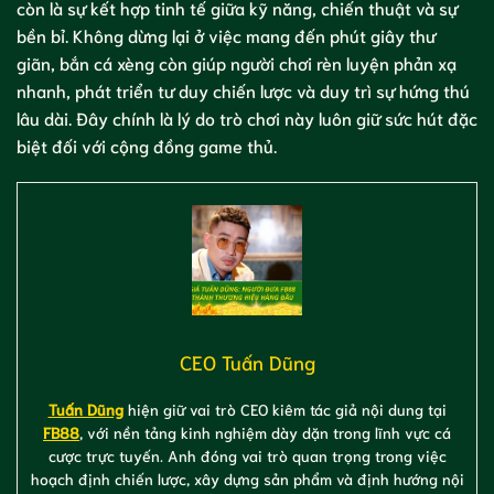
còn là sự kết hợp tinh tế giữa kỹ năng, chiến thuật và sự
bền bỉ. Không dừng lại ở việc mang đến phút giây thư
giãn, bắn cá xèng còn giúp người chơi rèn luyện phản xạ
nhanh, phát triển tư duy chiến lược và duy trì sự hứng thú
lâu dài. Đây chính là lý do trò chơi này luôn giữ sức hút đặc
biệt đối với cộng đồng game thủ.
CEO Tuấn Dũng
Tuấn Dũng
hiện giữ vai trò CEO kiêm tác giả nội dung tại
FB88
, với nền tảng kinh nghiệm dày dặn trong lĩnh vực cá
cược trực tuyến. Anh đóng vai trò quan trọng trong việc
hoạch định chiến lược, xây dựng sản phẩm và định hướng nội