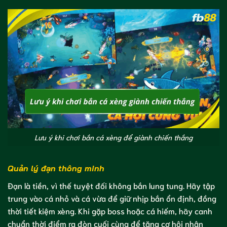
Lưu ý khi chơi bắn cá xèng để giành chiến thắng
Quản lý đạn thông minh
Đạn là tiền, vì thế tuyệt đối không bắn lung tung. Hãy tập
trung vào cá nhỏ và cá vừa để giữ nhịp bắn ổn định, đồng
thời tiết kiệm xèng. Khi gặp boss hoặc cá hiếm, hãy canh
chuẩn thời điểm ra đòn cuối cùng để tăng cơ hội nhận