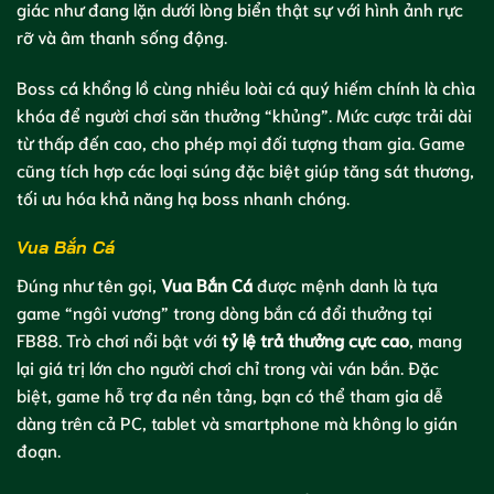
giác như đang lặn dưới lòng biển thật sự với hình ảnh rực
rỡ và âm thanh sống động.
Boss cá khổng lồ cùng nhiều loài cá quý hiếm chính là chìa
khóa để người chơi săn thưởng “khủng”. Mức cược trải dài
từ thấp đến cao, cho phép mọi đối tượng tham gia. Game
cũng tích hợp các loại súng đặc biệt giúp tăng sát thương,
tối ưu hóa khả năng hạ boss nhanh chóng.
Vua Bắn Cá
Đúng như tên gọi,
Vua Bắn Cá
được mệnh danh là tựa
game “ngôi vương” trong dòng bắn cá đổi thưởng tại
FB88. Trò chơi nổi bật với
tỷ lệ trả thưởng cực cao
, mang
lại giá trị lớn cho người chơi chỉ trong vài ván bắn. Đặc
biệt, game hỗ trợ đa nền tảng, bạn có thể tham gia dễ
dàng trên cả PC, tablet và smartphone mà không lo gián
đoạn.