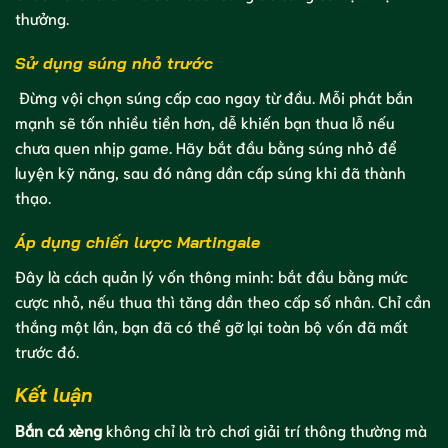
thưởng.
Sử dụng súng nhỏ trước
Đừng vội chọn súng cấp cao ngay từ đầu. Mỗi phát bắn
mạnh sẽ tốn nhiều tiền hơn, dễ khiến bạn thua lỗ nếu
chưa quen nhịp game. Hãy bắt đầu bằng súng nhỏ để
luyện kỹ năng, sau đó nâng dần cấp súng khi đã thành
thạo.
Áp dụng chiến lược Martingale
Đây là cách quản lý vốn thông minh: bắt đầu bằng mức
cược nhỏ, nếu thua thì tăng dần theo cấp số nhân. Chỉ cần
thắng một lần, bạn đã có thể gỡ lại toàn bộ vốn đã mất
trước đó.
Kết luận
Bắn cá xèng
không chỉ là trò chơi giải trí thông thường mà