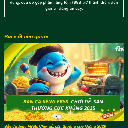
dung, qua đó góp phần nâng tầm FB88 trở thành điểm đến
giải trí đáng tin cậy.
Bài viết liên quan:
Bắn Cá Xèng FB88: Chơi dễ, săn thưởng cực khủng 2026