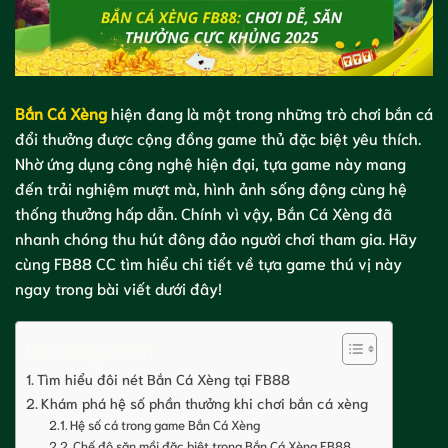
Bắn Cá Xèng
hiện đang là một trong những trò chơi bắn cá
đổi thưởng được cộng đồng game thủ đặc biệt yêu thích.
Nhờ ứng dụng công nghệ hiện đại, tựa game này mang
đến trải nghiệm mượt mà, hình ảnh sống động cùng hệ
thống thưởng hấp dẫn. Chính vì vậy, Bắn Cá Xèng đã
nhanh chóng thu hút đông đảo người chơi tham gia. Hãy
cùng FB88 CC tìm hiểu chi tiết về tựa game thú vị này
ngay trong bài viết dưới đây!
Nội dung chính
Tìm hiểu đôi nét Bắn Cá Xèng tại FB88
Khám phá hệ số phần thưởng khi chơi bắn cá xèng
Hệ số cá trong game Bắn Cá Xèng
Chế độ săn mồi đặc biệt trong Bắn Cá Xèng FB88