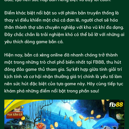
Điểm khác biệt nổi bật so với phiên bản truyền thống là
thay vì điều khiển một chú cá đơn lẻ, người chơi sẽ hóa
thân thành thợ săn chuyên nghiệp với kho vũ khí đa dạng.
Đây chắc chắn là trải nghiệm khó có thể bỏ lỡ với những ai
yêu thích dòng game bắn cá.
Hiện nay, bắn cá xèng online đã nhanh chóng trở thành
một trong những trò chơi phổ biến nhất tại FB88, thu hút
đông đảo game thủ tham gia. Sự kết hợp giữa tính giải trí
kịch tính và cơ hội nhận thưởng giá trị chính là yếu tố làm
nên sức hút đặc biệt của tựa game này. Hãy cùng tiếp tục
khám phá những điểm nổi bật trong phần sau!