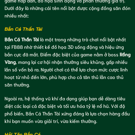
game hấp dẫn, đồ họa sinh động và phần thưởng giá trị.
Dưới đây là những cái tên nổi bật được cộng đồng săn đón
nhiều nhất:
Bắn Cá Thần Tài
Bắn Cá Thần Tài
là một trong những trò chơi nổi bật nhất
tại FB88 nhờ thiết kế đồ họa 3D sống động và hiệu ứng
bắn cực đã mắt. Điểm đặc biệt của game nằm ở boss
Rồng
Vàng
, mang lại cơ hội nhận thưởng siêu khủng, gấp nhiều
lần số vốn bỏ ra. Người chơi có thể lựa chọn mức cược linh
hoạt từ nhỏ đến lớn, phù hợp cho cả tân thủ lẫn cao thủ
săn thưởng.
Ngoài ra, hệ thống vũ khí đa dạng giúp bạn dễ dàng tiêu
diệt các loại cá đặc biệt và tối ưu hóa tỷ lệ nổ hũ. Với độ
phổ biến, Bắn Cá Thần Tài xứng đáng là lựa chọn hàng đầu
khi bạn muốn vừa giải trí, vừa kiếm thưởng.
Hải Tặc Bắn Cá