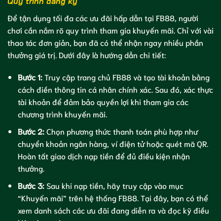
Quy trình đăng ký
Để tận dụng tối đa các ưu đãi hấp dẫn tại FB88, người
chơi cần nắm rõ quy trình tham gia khuyến mãi. Chỉ với vài
thao tác đơn giản, bạn đã có thể nhận ngay nhiều phần
thưởng giá trị. Dưới đây là hướng dẫn chi tiết:
Bước 1:
Truy cập trang chủ FB88 và tạo tài khoản bằng
cách điền thông tin cá nhân chính xác. Sau đó, xác thực
tài khoản để đảm bảo quyền lợi khi tham gia các
chương trình khuyến mãi.
Bước 2:
Chọn phương thức thanh toán phù hợp như
chuyển khoản ngân hàng, ví điện tử hoặc quét mã QR.
Hoàn tất giao dịch nạp tiền để đủ điều kiện nhận
thưởng.
Bước 3:
Sau khi nạp tiền, hãy truy cập vào mục
“Khuyến mãi” trên hệ thống FB88. Tại đây, bạn có thể
xem danh sách các ưu đãi đang diễn ra và đọc kỹ điều