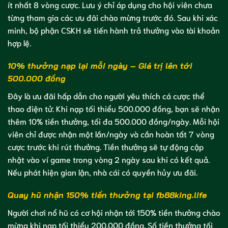
ít nhất 8 vòng cược. Lưu ý chỉ áp dụng cho hội viên chưa
từng tham gia các ưu đãi chào mừng trước đó. Sau khi xác
minh, bộ phận CSKH sẽ tiến hành trả thưởng vào tài khoản
hợp lệ.
10% thưởng nạp lại mỗi ngày – Giá trị lên tới
500.000 đồng
Đây là ưu đãi hấp dẫn cho người yêu thích cá cược thể
thao điện tử. Khi nạp tối thiểu 500.000 đồng, bạn sẽ nhận
thêm 10% tiền thưởng, tối đa 500.000 đồng/ngày. Mỗi hội
viên chỉ được nhận một lần/ngày và cần hoàn tất 7 vòng
cược trước khi rút thưởng. Tiền thưởng sẽ tự động cập
nhật vào ví game trong vòng 2 ngày sau khi có kết quả.
Nếu phát hiện gian lận, nhà cái có quyền hủy ưu đãi.
Quay hũ nhận 150% tiền thưởng tại fb88king.life
Người chơi nổ hũ có cơ hội nhận tới 150% tiền thưởng chào
mừng khi nạp tối thiểu 200.000 đồng. Số tiền thưởng tối