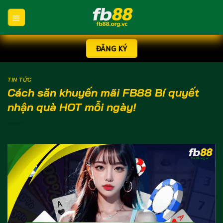
Chuyển
đến
nội
dung
ĐĂNG KÝ
TIN TỨC
Cách săn khuyến mãi FB88 Bí quyết
nhận quà HOT mỗi ngày!