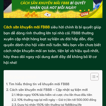
Cách săn khuyến mãi FB88
siêu hời chính là bí quyết giúp
bạn dễ dàng rinh thưởng lớn tại nhà cái. FB88 thường
xuyên cập nhật hàng loạt sự kiện ưu đãi hấp dẫn, độc
quyền dành cho hội viên mỗi tuần. Nếu bạn vẫn chưa biết
cách nhận khuyến mãi an toàn, tiện lợi và hiệu quả nhất,
hãy theo dõi ngay nội dung dưới đây để không bỏ lỡ cơ
hội nhé!
Nội dung chính
Tìm hiểu thông tin về khuyến mãi FB88
Cách săn khuyến mãi FB88 – Cập nhật sự kiện mới
Nhận ngay 100% bảo hiểm vé cược cho lần thua đầu tiên
10% thưởng nạp lại mỗi ngày – Giá trị lên tới 500.000 đồng
Quay hũ nhận 150% tiền thưởng tại fb88king.life