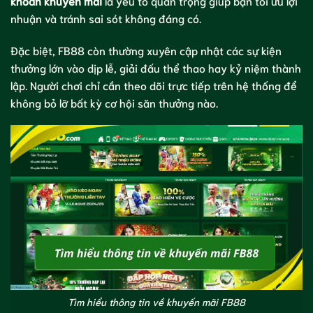
khoản khuyến mãi
là yếu tố quan trọng giúp bạn tối ưu lợi
nhuận và tránh sai sót không đáng có.
Đặc biệt, FB88 còn thường xuyên cập nhật các sự kiện
thưởng lớn vào dịp lễ, giải đấu thể thao hay kỷ niệm thành
lập. Người chơi chỉ cần theo dõi trực tiếp trên hệ thống để
không bỏ lỡ bất kỳ cơ hội săn thưởng nào.
Tìm hiểu thông tin về khuyến mãi FB88