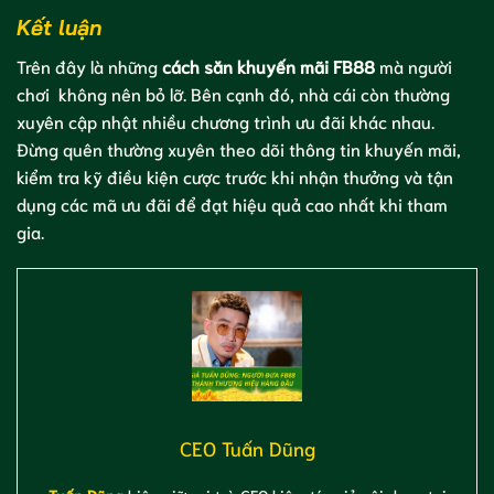
Kết luận
Trên đây là những
cách săn khuyến mãi FB88
mà người
chơi không nên bỏ lỡ. Bên cạnh đó, nhà cái còn thường
xuyên cập nhật nhiều chương trình ưu đãi khác nhau.
Đừng quên thường xuyên theo dõi thông tin khuyến mãi,
kiểm tra kỹ điều kiện cược trước khi nhận thưởng và tận
dụng các mã ưu đãi để đạt hiệu quả cao nhất khi tham
gia.
CEO Tuấn Dũng