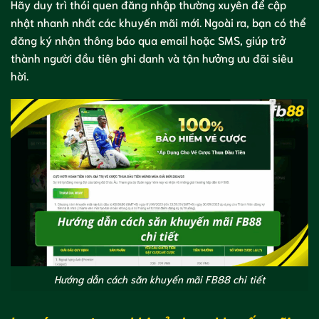
Hãy duy trì thói quen đăng nhập thường xuyên để cập
nhật nhanh nhất các khuyến mãi mới. Ngoài ra, bạn có thể
đăng ký nhận thông báo qua email hoặc SMS, giúp trở
thành người đầu tiên ghi danh và tận hưởng ưu đãi siêu
hời.
Hướng dẫn cách săn khuyến mãi FB88 chi tiết