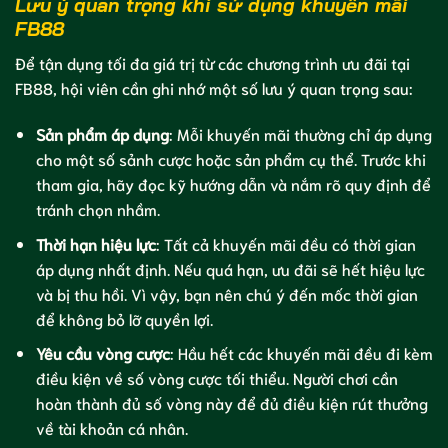
Lưu ý quan trọng khi sử dụng khuyến mãi
FB88
Để tận dụng tối đa giá trị từ các chương trình ưu đãi tại
FB88, hội viên cần ghi nhớ một số lưu ý quan trọng sau:
Sản phẩm áp dụng
: Mỗi khuyến mãi thường chỉ áp dụng
cho một số sảnh cược hoặc sản phẩm cụ thể. Trước khi
tham gia, hãy đọc kỹ hướng dẫn và nắm rõ quy định để
tránh chọn nhầm.
Thời hạn hiệu lực
: Tất cả khuyến mãi đều có thời gian
áp dụng nhất định. Nếu quá hạn, ưu đãi sẽ hết hiệu lực
và bị thu hồi. Vì vậy, bạn nên chú ý đến mốc thời gian
để không bỏ lỡ quyền lợi.
Yêu cầu vòng cược
: Hầu hết các khuyến mãi đều đi kèm
điều kiện về số vòng cược tối thiểu. Người chơi cần
hoàn thành đủ số vòng này để đủ điều kiện rút thưởng
về tài khoản cá nhân.