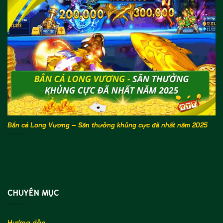
Bắn cá Long Vương – Săn thưởng khủng cực đã nhất năm 2025
CHUYÊN MỤC
Hướng dẫn